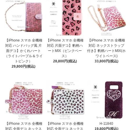
【iPhone スマホ 全機種
【iPhone スマホ 全機種
【iPhone スマホ 全機種
対応 ハンドバッグ風 片
対応 片面デコ】豹柄ハ
対応 ネックストラップ
面デコ】かくれハート
ートMIX（ピンクベー
付き】豹柄ハートMIX(ホ
（ライトパープル＆ライ
ス）
ワイトベース)
トピンク）
28,800円(税込)
33,800円(税込)
29,800円(税込)
【iPhone スマホ 全機種
【iPhone スマホ 全機種
H-11840
対応 全面デコ ネックス
対応 全面デコ ネックス
19,800円(税込)