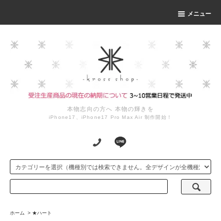
メニュー
本物志向の方へ 本物の輝きを
iPhone17、iPhone17 Pro Max Air 制作開始！
ホーム
>
★ハート