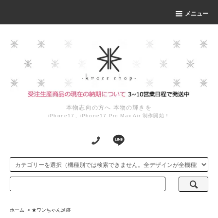
メニュー
本物志向の方へ 本物の輝きを
iPhone17、iPhone17 Pro Max Air 制作開始！
ホーム
>
★ワンちゃん足跡