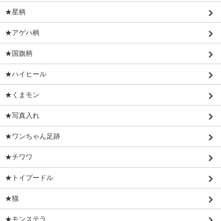
★星柄
★アゲハ柄
★国旗柄
★ハイヒール
★くまモン
★写真入れ
★ワンちゃん足跡
★チワワ
★トイプードル
★猫
★モンステラ