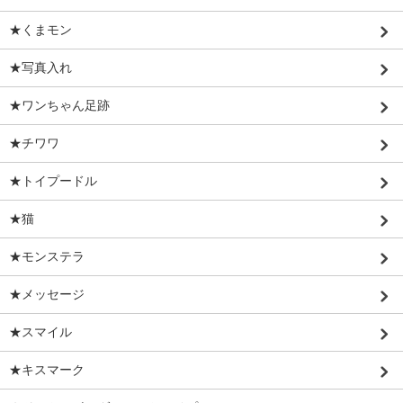
★くまモン
★写真入れ
★ワンちゃん足跡
★チワワ
★トイプードル
★猫
★モンステラ
★メッセージ
★スマイル
★キスマーク