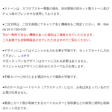
●ストーンは、スワロフスキー廃盤の場合、自社開発の同カット数ストーン及び
チェコ産のプレシオサを使用しております。
●ご注文時は、ご注文画面にてキャリア名と機種名をご指定ください。例：Xpe
ria 10 V / SO-52D
万が一制作できない機種があった場合はご連絡させていただきます。
ご入金後でも全額御返金させていただきますのでご安心ください。
●デザインによってはイニシャルを入れる事が可能です。セットでカートに入れ
て下さい。→
コチラ
※元々入っているデザインはカートに入れる必要はありません。
※イニシャルはデザインに合わせたカラーでお入れ致します。
●手帳カバーに付けたまま通話やカメラ撮影が可能です。
●中のケースはハードケース（プラスチック）になり、お色は決まっているので
お選び出来ません。
●裏面にカード類が収納できるカードホルダーと領収書などの保管に便利な収納
ポケット付きです。