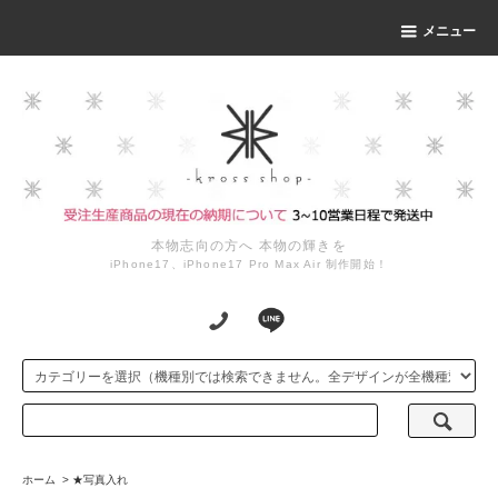
メニュー
本物志向の方へ 本物の輝きを
iPhone17、iPhone17 Pro Max Air 制作開始！
ホーム
>
★写真入れ