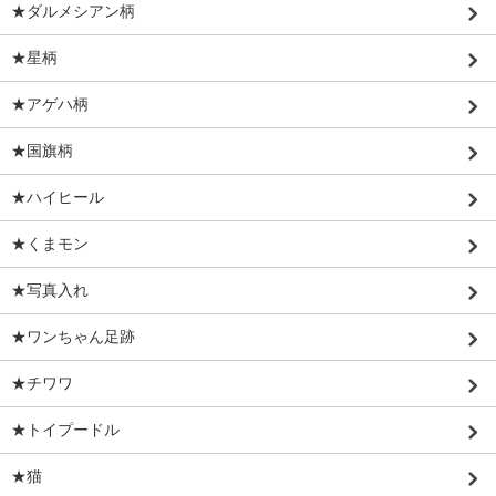
★ダルメシアン柄
★星柄
★アゲハ柄
★国旗柄
★ハイヒール
★くまモン
★写真入れ
★ワンちゃん足跡
★チワワ
★トイプードル
★猫