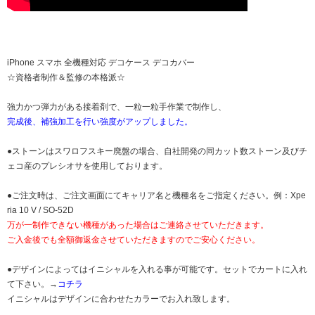
iPhone スマホ 全機種対応 デコケース デコカバー
☆資格者制作＆監修の本格派☆
強力かつ弾力がある接着剤で、一粒一粒手作業で制作し、
完成後、補強加工を行い強度がアップしました。
●ストーンはスワロフスキー廃盤の場合、自社開発の同カット数ストーン及びチ
ェコ産のプレシオサを使用しております。
●ご注文時は、ご注文画面にてキャリア名と機種名をご指定ください。例：Xpe
ria 10 V / SO-52D
万が一制作できない機種があった場合はご連絡させていただきます。
ご入金後でも全額御返金させていただきますのでご安心ください。
●デザインによってはイニシャルを入れる事が可能です。セットでカートに入れ
て下さい。→
コチラ
イニシャルはデザインに合わせたカラーでお入れ致します。