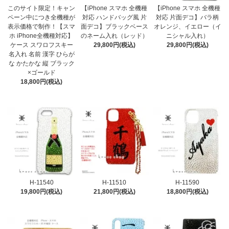
このサイト限定！キャン
【iPhone スマホ 全機種
【iPhone スマホ 全機種
ペーン中につき全機種が
対応 ハンドバッグ風 片
対応 片面デコ】バラ柄
表示価格で制作！【スマ
面デコ】ブラックベース
オレンジ、イエロー（イ
ホ iPhone全機種対応】
のネーム入れ（レッド）
ニシャル入れ）
ケース スワロフスキー
29,800円(税込)
29,800円(税込)
名入れ 名前 漢字 ひらが
な かたかな 縦 ブラック
×ゴールド
18,800円(税込)
H-11540
H-11510
H-11590
19,800円(税込)
21,800円(税込)
18,800円(税込)