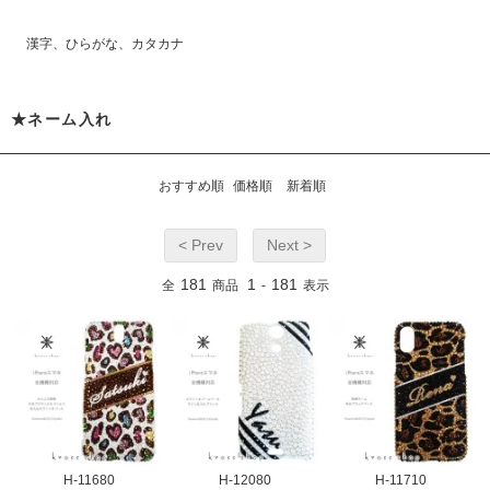
漢字、ひらがな、カタカナ
★ネーム入れ
おすすめ順
価格順
新着順
< Prev
Next >
181
1
181
全
商品
-
表示
H-11680
H-12080
H-11710