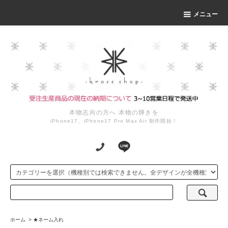
メニュー
本物志向の方へ 本物の輝きを
iPhone17、iPhone17 Pro Max Air 制作開始！
ホーム
>
★ネーム入れ