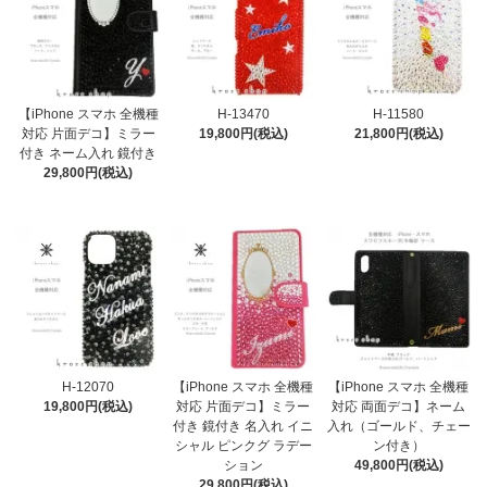
【iPhone スマホ 全機種
H-13470
H-11580
対応 片面デコ】ミラー
19,800円(税込)
21,800円(税込)
付き ネーム入れ 鏡付き
29,800円(税込)
H-12070
【iPhone スマホ 全機種
【iPhone スマホ 全機種
19,800円(税込)
対応 片面デコ】ミラー
対応 両面デコ】ネーム
付き 鏡付き 名入れ イニ
入れ（ゴールド、チェー
シャル ピンクグ ラデー
ン付き）
ション
49,800円(税込)
29,800円(税込)