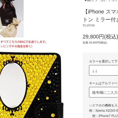
★鏡(ミラー)付、デコ
【iPhone 
トン ミラー付
TC-25700
29,800円(税込
定価 29,800円(税込)
カラーを選択して下
ネームはアルファベ
↓↓スマホの機種を
例：Xperia 
例：iPhone7 P