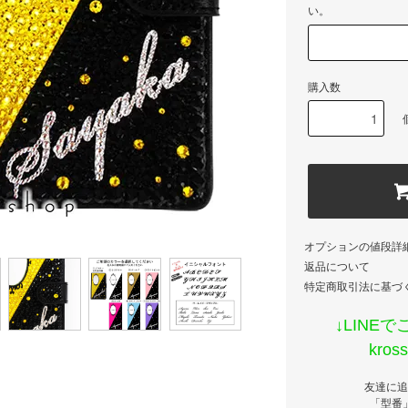
い。
購入数
オプションの値段詳
返品について
特定商取引法に基づ
↓LINE
kro
友達に追
「型番