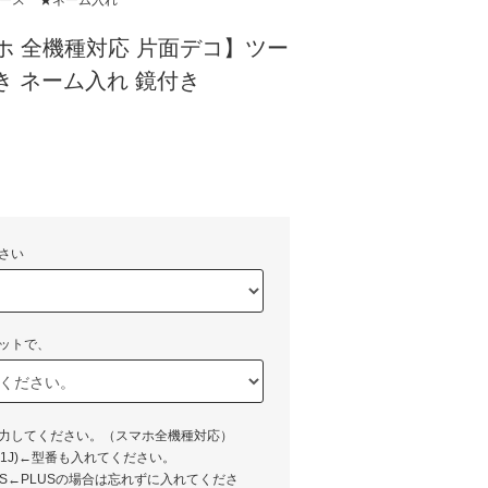
ケース
★ネーム入れ
スマホ 全機種対応 片面デコ】ツー
き ネーム入れ 鏡付き
)
さい
ットで、
入力してください。（スマホ全機種対応）
XZ(SO-01J)←型番も入れてください。
LUS←PLUSの場合は忘れずに入れてくださ