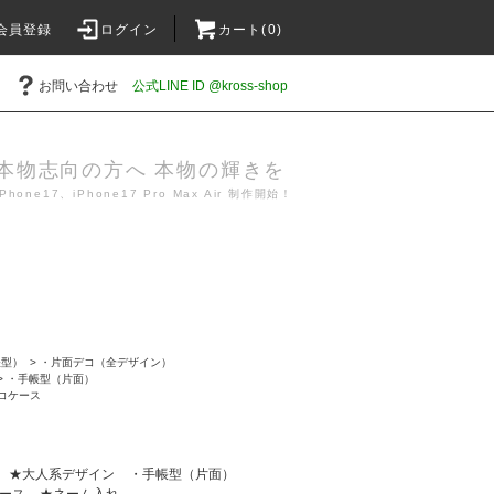
会員登録
ログイン
カート(0)
お問い合わせ
公式LINE ID @kross-shop
本物志向の方へ 本物の輝きを
iPhone17、iPhone17 Pro Max Air 制作開始！
帳型）
>
・片面デコ（全デザイン）
>
・手帳型（片面）
デコケース
★大人系デザイン
・手帳型（片面）