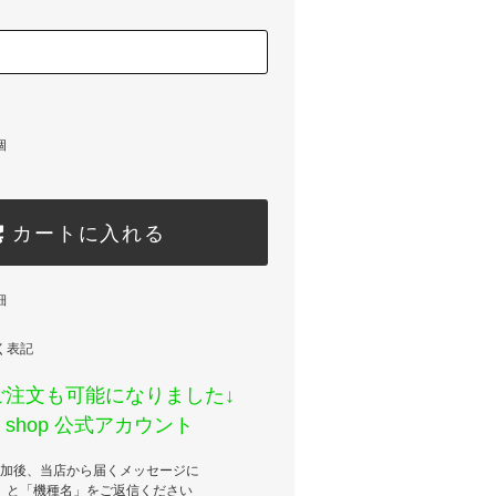
個
カートに入れる
細
く表記
でご注文も可能になりました↓
ss shop 公式アカウント
加後、当店から届くメッセージに
」と「機種名」をご返信ください