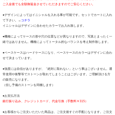
ご入金後でも全額御返金させていただきますのでご安心ください。
●デザインによってはイニシャルを入れる事が可能です。セットでカートに入れ
て下さい。→
コチラ
イニシャルはデザインに合わせたカラーでお入れ致します。
●機種によってケースの形や穴の位置などが異なりますので、写真とまったく一
緒ではありません。機種によってトータル的なバランスを考え制作致します。
●ベースケースはハードケースになり、ベースケースのカラーはデザインに合わ
せて決まっています。
●強度には自信がありますが、「絶対に取れない」という事はございません。通
常使用や衝撃等でストーンが取れてしまうことはございます。ご理解頂ける方
の販売になります。
（但し予備のストーンを同梱します）
●お支払方法
銀行振り込み、クレジットカード、代金引換（手数料￥315）
●お客様からご注文いただいた商品は、ご注文後すぐの手配になります。ご注文