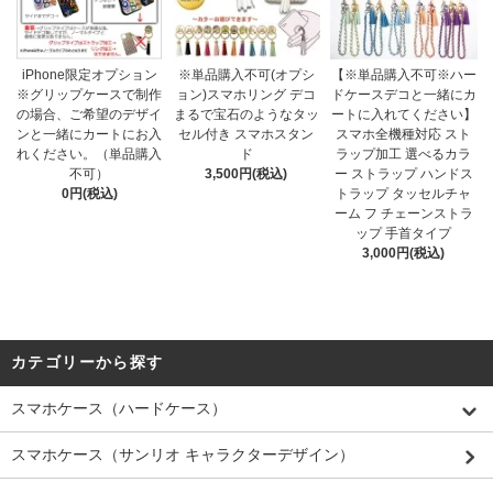
iPhone限定オプション
※単品購入不可(オプシ
【※単品購入不可※ハー
※グリップケースで制作
ョン)スマホリング デコ
ドケースデコと一緒にカ
の場合、ご希望のデザイ
まるで宝石のようなタッ
ートに入れてください】
ンと一緒にカートにお入
セル付き スマホスタン
スマホ全機種対応 スト
れください。（単品購入
ド
ラップ加工 選べるカラ
不可）
3,500円(税込)
ー ストラップ ハンドス
0円(税込)
トラップ タッセルチャ
ーム フ チェーンストラ
ップ 手首タイプ
3,000円(税込)
カテゴリーから探す
スマホケース（ハードケース）
スマホケース（サンリオ キャラクターデザイン）