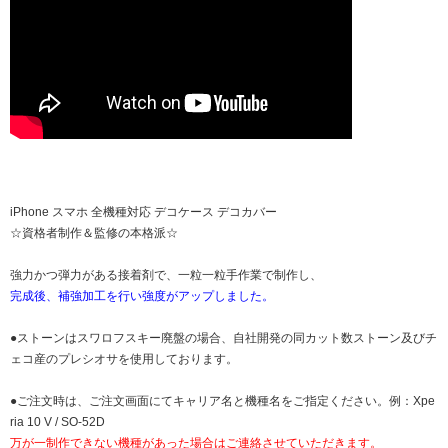
iPhone スマホ 全機種対応 デコケース デコカバー
☆資格者制作＆監修の本格派☆
強力かつ弾力がある接着剤で、一粒一粒手作業で制作し、
完成後、補強加工を行い強度がアップしました。
●ストーンはスワロフスキー廃盤の場合、自社開発の同カット数ストーン及びチ
ェコ産のプレシオサを使用しております。
●ご注文時は、ご注文画面にてキャリア名と機種名をご指定ください。例：Xpe
ria 10 V / SO-52D
万が一制作できない機種があった場合はご連絡させていただきます。