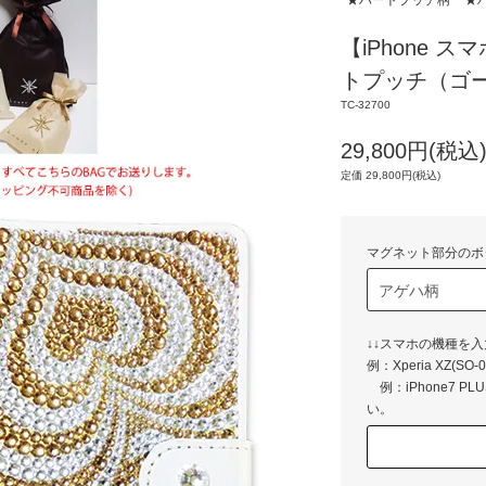
★ハートプッチ柄
★
【iPhone 
トプッチ（ゴ
TC-32700
29,800円(税込
定価 29,800円(税込)
マグネット部分のボ
↓↓スマホの機種を
例：Xperia 
例：iPhone7 P
い。