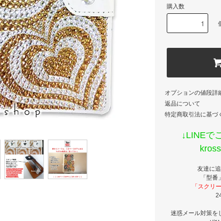
購入数
オプションの値段詳
返品について
特定商取引法に基づ
↓LINE
kro
友達に追
「型番
「スクリー
2
迷惑メール対策を