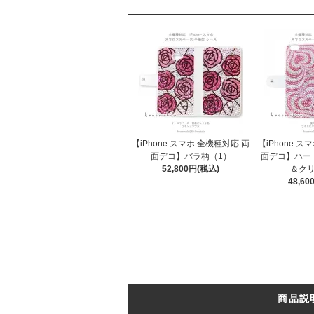
【iPhone スマホ 全機種対応 両
【iPhone ス
面デコ】バラ柄（1）
面デコ】ハー
52,800円(税込)
＆クリ
48,6
商品説