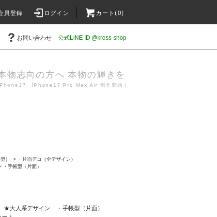
会員登録
ログイン
カート(0)
お問い合わせ
公式LINE ID @kross-shop
本物志向の方へ 本物の輝きを
iPhone17、iPhone17 Pro Max Air 制作開始！
帳型）
>
・片面デコ（全デザイン）
>
・手帳型（片面）
★大人系デザイン
・手帳型（片面）