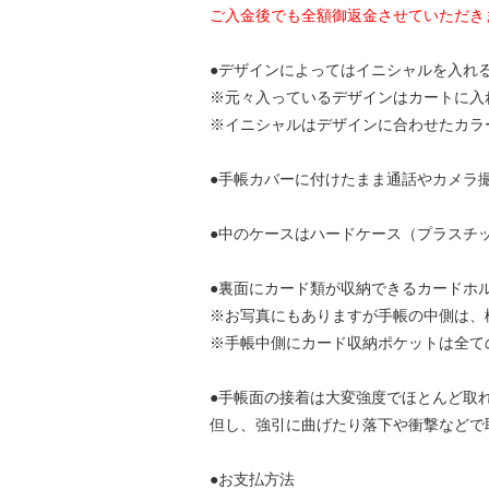
ご入金後でも全額御返金させていただき
●デザインによってはイニシャルを入れ
※元々入っているデザインはカートに入
※イニシャルはデザインに合わせたカラ
●手帳カバーに付けたまま通話やカメラ
●中のケースはハードケース（プラスチ
●裏面にカード類が収納できるカードホ
※お写真にもありますが手帳の中側は、
※手帳中側にカード収納ポケットは全て
●手帳面の接着は大変強度でほとんど取
但し、強引に曲げたり落下や衝撃などで
●お支払方法