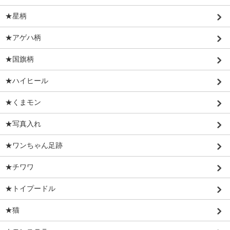
★星柄
★アゲハ柄
★国旗柄
★ハイヒール
★くまモン
★写真入れ
★ワンちゃん足跡
★チワワ
★トイプードル
★猫