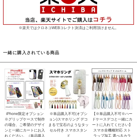
※楽天ではクロネコWEBコレクト決済はご利用頂けません。
一緒に購入されている商品
iPhone限定オプション
※単品購入不可(オプシ
【※単品購入不可※ハー
※グリップケースで制作
ョン)スマホリング デコ
ドケースデコと一緒にカ
の場合、ご希望のデザイ
まるで宝石のようなタッ
ートに入れてください】
ンと一緒にカートにお入
セル付き スマホスタン
スマホ全機種対応 スト
れください。（単品購入
ド
ラップ加工 選べるカラ