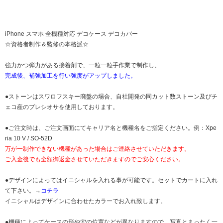
iPhone スマホ 全機種対応 デコケース デコカバー
☆資格者制作＆監修の本格派☆
強力かつ弾力がある接着剤で、一粒一粒手作業で制作し、
完成後、補強加工を行い強度がアップしました。
●ストーンはスワロフスキー廃盤の場合、自社開発の同カット数ストーン及びチ
ェコ産のプレシオサを使用しております。
●ご注文時は、ご注文画面にてキャリア名と機種名をご指定ください。例：Xpe
ria 10 V / SO-52D
万が一制作できない機種があった場合はご連絡させていただきます。
ご入金後でも全額御返金させていただきますのでご安心ください。
●デザインによってはイニシャルを入れる事が可能です。セットでカートに入れ
て下さい。→
コチラ
イニシャルはデザインに合わせたカラーでお入れ致します。
●機種によってケースの形や穴の位置などが異なりますので、写真とまったく一