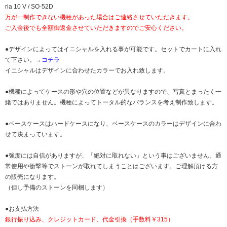
ria 10 V / SO-52D
万が一制作できない機種があった場合はご連絡させていただきます。
ご入金後でも全額御返金させていただきますのでご安心ください。
●デザインによってはイニシャルを入れる事が可能です。セットでカートに入れ
て下さい。→
コチラ
イニシャルはデザインに合わせたカラーでお入れ致します。
●機種によってケースの形や穴の位置などが異なりますので、写真とまったく一
緒ではありません。機種によってトータル的なバランスを考え制作致します。
●ベースケースはハードケースになり、ベースケースのカラーはデザインに合わ
せて決まっています。
●強度には自信がありますが、「絶対に取れない」という事はございません。通
常使用や衝撃等でストーンが取れてしまうことはございます。ご理解頂ける方
の販売になります。
（但し予備のストーンを同梱します）
●お支払方法
銀行振り込み、クレジットカード、代金引換（手数料￥315）