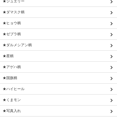
★ジュエリー
★ダマスク柄
★ヒョウ柄
★ゼブラ柄
★ダルメシアン柄
★星柄
★アゲハ柄
★国旗柄
★ハイヒール
★くまモン
★写真入れ