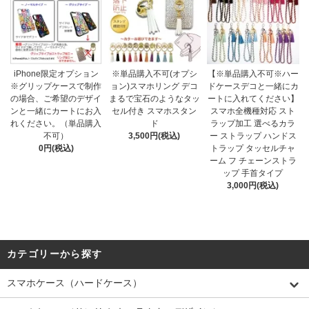
iPhone限定オプション
※単品購入不可(オプシ
【※単品購入不可※ハー
※グリップケースで制作
ョン)スマホリング デコ
ドケースデコと一緒にカ
の場合、ご希望のデザイ
まるで宝石のようなタッ
ートに入れてください】
ンと一緒にカートにお入
セル付き スマホスタン
スマホ全機種対応 スト
れください。（単品購入
ド
ラップ加工 選べるカラ
不可）
3,500円(税込)
ー ストラップ ハンドス
0円(税込)
トラップ タッセルチャ
ーム フ チェーンストラ
ップ 手首タイプ
3,000円(税込)
カテゴリーから探す
スマホケース（ハードケース）