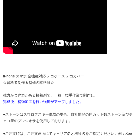
iPhone スマホ 全機種対応 デコケース デコカバー
☆資格者制作＆監修の本格派☆
強力かつ弾力がある接着剤で、一粒一粒手作業で制作し、
完成後、補強加工を行い強度がアップしました。
●ストーンはスワロフスキー廃盤の場合、自社開発の同カット数ストーン及びチ
ェコ産のプレシオサを使用しております。
●ご注文時は、ご注文画面にてキャリア名と機種名をご指定ください。例：Xpe