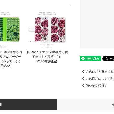
マホ 全機種対応 両
【iPhone スマホ 全機種対応 両
リア＆ボーダー
面デコ】バラ柄（1）
ーン&グリーン）
52,800円(税込)
00円(税込)
この商品を友達に教
この商品について問
買い物を続ける
明