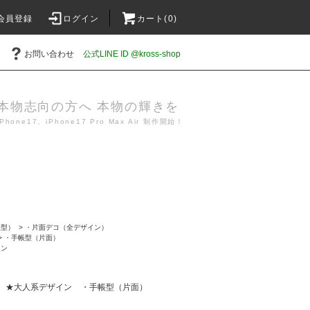
会員登録
ログイン
カート(0)
お問い合わせ
公式LINE ID @kross-shop
本物志向の方へ 本物の輝きを
iPhone17、iPhone17 Pro Max Air 制作開始！
帳型）
>
・片面デコ（全デザイン）
>
・手帳型（片面）
イン
★大人系デザイン
・手帳型（片面）