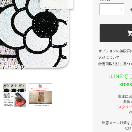
オプションの値段詳
返品について
特定商取引法に基づ
↓LINE
kro
友達に追
「型番
「スクリー
2
迷惑メール対策を
ぜひ