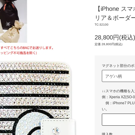
【iPhone 
リア＆ボーダ
TC-32100
28,800円(税込
定価 28,800円(税込)
マグネット部分のボ
↓↓スマホの機種を
例：Xperia 
例：iPhone7 P
い。
購入数