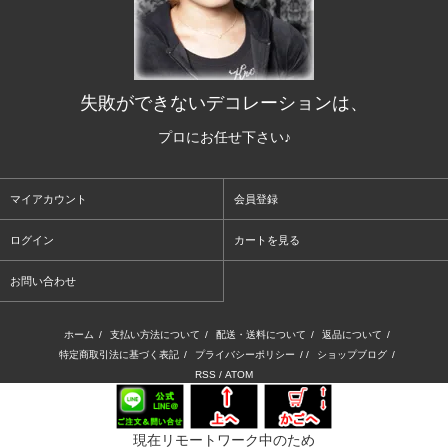
失敗ができないデコレーションは、
プロにお任せ下さい♪
マイアカウント
会員登録
ログイン
カートを見る
お問い合わせ
ホーム
/
支払い方法について
/
配送・送料について
/
返品について
/
特定商取引法に基づく表記
/
プライバシーポリシー
/ /
ショップブログ
/
RSS
/
ATOM
現在リモートワーク中のため
Copyright (C) kross-shop. All Rights Reserved.