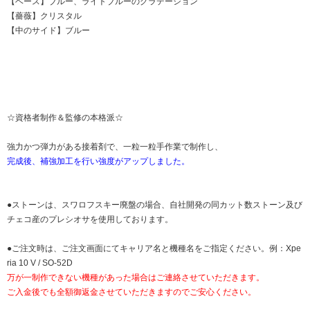
【ベース】ブルー、ライトブルーのグラデーション
【薔薇】クリスタル
【中のサイド】ブルー
☆資格者制作＆監修の本格派☆
強力かつ弾力がある接着剤で、一粒一粒手作業で制作し、
完成後、補強加工を行い強度がアップしました。
●ストーンは、スワロフスキー廃盤の場合、自社開発の同カット数ストーン及び
チェコ産のプレシオサを使用しております。
●ご注文時は、ご注文画面にてキャリア名と機種名をご指定ください。例：Xpe
ria 10 V / SO-52D
万が一制作できない機種があった場合はご連絡させていただきます。
ご入金後でも全額御返金させていただきますのでご安心ください。