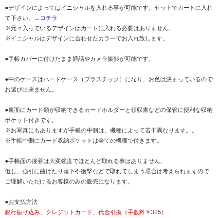
●デザインによってはイニシャルを入れる事が可能です。セットでカートに入れ
て下さい。→
コチラ
※元々入っているデザインはカートに入れる必要はありません。
※イニシャルはデザインに合わせたカラーでお入れ致します。
●手帳カバーに付けたまま通話やカメラ撮影が可能です。
●中のケースはハードケース（プラスチック）になり、お色は決まっているので
お選び出来ません。
●裏面にカード類が収納できるカードホルダーと領収書などの保管に便利な収納
ポケット付きです。
※お写真にもありますが手帳の中側は、機種によって若干異なります。。
※手帳中側にカード収納ポケットは全ての機種で付きます。
●手帳面の接着は大変強度でほとんど取れる事はありません。
但し、強引に曲げたり落下や衝撃などで取れてしまう場合は考えられますので
ご理解いただけるお客様のみの販売になります。
●お支払方法
銀行振り込み、クレジットカード、代金引換（手数料￥315）