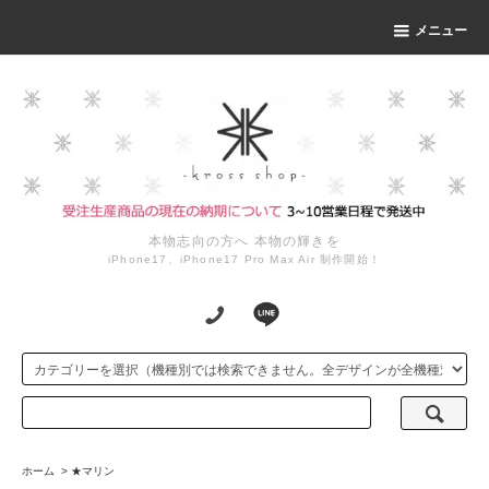
メニュー
本物志向の方へ 本物の輝きを
iPhone17、iPhone17 Pro Max Air 制作開始！
ホーム
>
★マリン