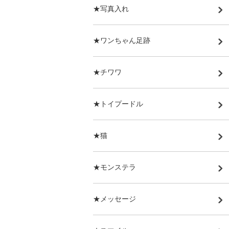
★写真入れ
★ワンちゃん足跡
★チワワ
★トイプードル
★猫
★モンステラ
★メッセージ