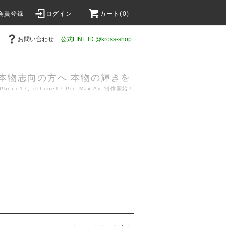
会員登録
ログイン
カート(0)
お問い合わせ
公式LINE ID @kross-shop
本物志向の方へ 本物の輝きを
iPhone17、iPhone17 Pro Max Air 制作開始！