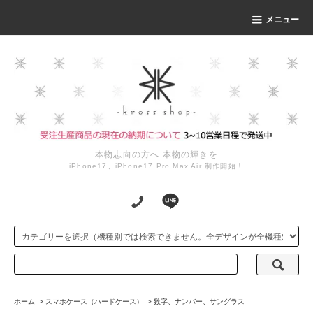
メニュー
本物志向の方へ 本物の輝きを
iPhone17、iPhone17 Pro Max Air 制作開始！
ホーム
>
スマホケース（ハードケース）
>
数字、ナンバー、サングラス